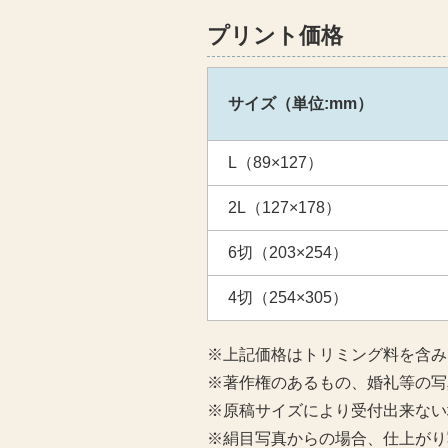
プリント価格
サイズ（単位:mm）
L（89×127）
2L（127×178）
6切（203×254）
4切（254×305）
※上記価格はトリミング料を含み
※著作権のあるもの、婚礼等の写
※原稿サイズにより受付出来ない
※絹目写真からの場合、仕上がり